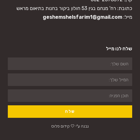
כתובת: רח' מנחם בגין 53 חולון ביקור בחנות בתיאום מראש
מייל:
geshemshelsfarim1@gmail.com
שלח לנו מייל
שלח
נבנה ע"י 🤍 קידום פלוס