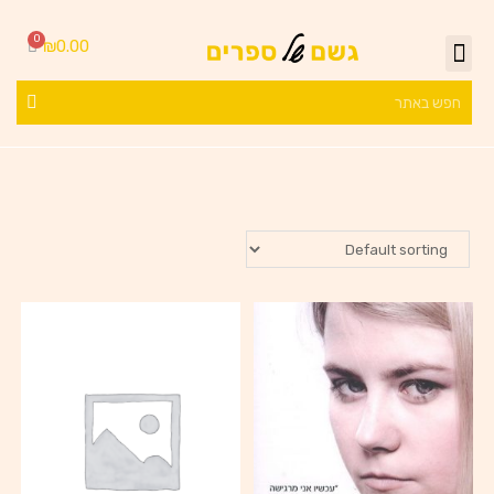
₪
0.00