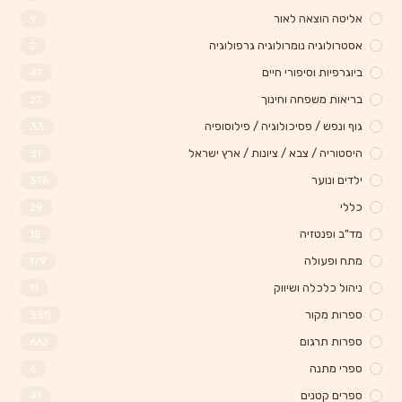
אליטה הוצאה לאור
9
אסטרולוגיה נומרולוגיה גרפולוגיה
2
ביוגרפיות וסיפורי חיים
47
בריאות משפחה וחינוך
27
גוף ונפש / פסיכולוגיה / פילוסופיה
33
היסטוריה / צבא / ציונות / ארץ ישראל
31
ילדים ונוער
576
כללי
29
מד"ב ופנטזיה
15
מתח ופעולה
179
ניהול כלכלה ושיווק
11
ספרות מקור
350
ספרות תרגום
662
ספרי מתנה
6
ספרים קטנים
41