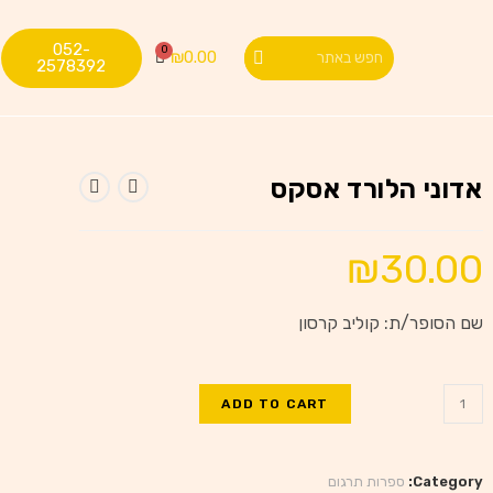
052-
₪
0.00
2578392
אדוני הלורד אסקס
₪
30.00
שם הסופר/ת: קוליב קרסון
ADD TO CART
Category:
ספרות תרגום