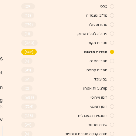
כללי
(29)
מד"ב ופנטזיה
(15)
מתח ופעולה
(179)
ניהול כלכלה ושיווק
(11)
ספרות מקור
(350)
ספרות תרגום
(662)
s
ספרי מתנה
(6)
ספרים קטנים
(41)
t.
עם עובד
(61)
הא
קולנוע ותיאטרון
(2)
רומן אירוטי
(659)
ng
רומן רומנטי
(724)
רומנטיקה באנגלית
(128)
ew
שירה ומחזות
(29)
תורה קבלה מסורת ורוחניות
(6)