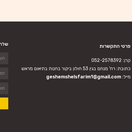
שלח 
פרטי התקשרות
קרן:
052-2578392
כתובת: רח' מנחם בגין 53 חולון ביקור בחנות בתיאום מראש
מייל:
geshemshelsfarim1@gmail.com