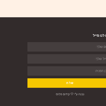
לנו מייל
שלח
נבנה ע"י 🤍 קידום פלוס