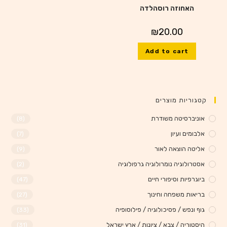
האחוזה רוסהלדה
₪
20.00
Add to cart
קטגוריות מוצרים
אוניברסיטה משודרת
(8)
אלבומים ועיון
(7)
אליטה הוצאה לאור
(9)
אסטרולוגיה נומרולוגיה גרפולוגיה
(2)
ביוגרפיות וסיפורי חיים
(47)
בריאות משפחה וחינוך
(27)
גוף ונפש / פסיכולוגיה / פילוסופיה
(33)
היסטוריה / צבא / ציונות / ארץ ישראל
(31)