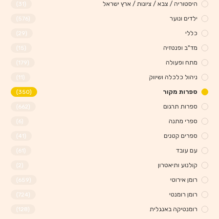
היסטוריה / צבא / ציונות / ארץ ישראל
(31)
ילדים ונוער
(576)
כללי
(29)
מד"ב ופנטזיה
(15)
מתח ופעולה
(179)
ניהול כלכלה ושיווק
(11)
ספרות מקור
(350)
ספרות תרגום
(662)
ספרי מתנה
(6)
ספרים קטנים
(41)
עם עובד
(61)
קולנוע ותיאטרון
(2)
רומן אירוטי
(659)
רומן רומנטי
(724)
רומנטיקה באנגלית
(128)