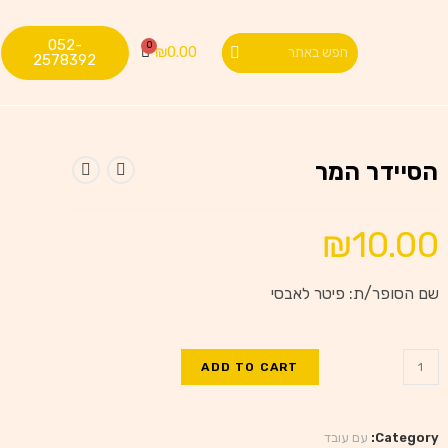
052-
₪
0.00
2578392
הסיידר המר
₪
10.00
שם הסופר/ת: פיטר לאבסי
ADD TO CART
Category:
עם עובד