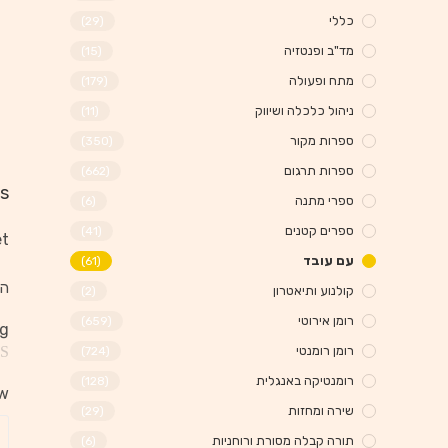
כללי
(29)
מד"ב ופנטזיה
(15)
מתח ופעולה
(179)
ניהול כלכלה ושיווק
(11)
ספרות מקור
(350)
ספרות תרגום
(662)
s
ספרי מתנה
(6)
ספרים קטנים
(41)
t.
עם עובד
(61)
הא
קולנוע ותיאטרון
(2)
רומן אירוטי
(659)
ng
רומן רומנטי
(724)
רומנטיקה באנגלית
(128)
ew
שירה ומחזות
(29)
תורה קבלה מסורת ורוחניות
(6)