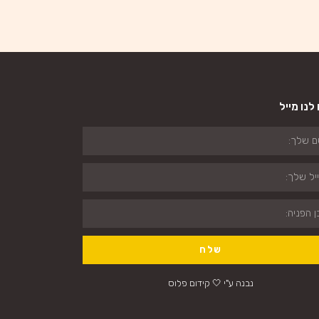
לנו מייל
שלח
נבנה ע"י 🤍 קידום פלוס