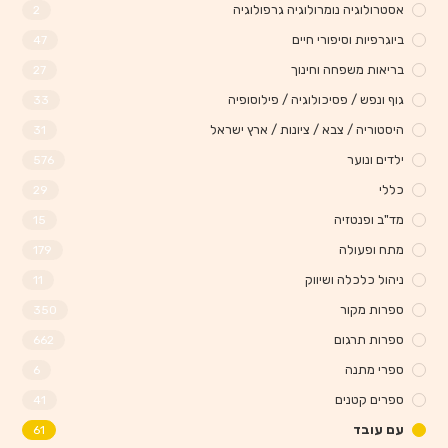
אסטרולוגיה נומרולוגיה גרפולוגיה
2
ביוגרפיות וסיפורי חיים
47
בריאות משפחה וחינוך
27
גוף ונפש / פסיכולוגיה / פילוסופיה
33
היסטוריה / צבא / ציונות / ארץ ישראל
31
ילדים ונוער
576
כללי
29
מד"ב ופנטזיה
15
מתח ופעולה
179
ניהול כלכלה ושיווק
11
ספרות מקור
350
ספרות תרגום
662
ספרי מתנה
6
ספרים קטנים
41
עם עובד
61