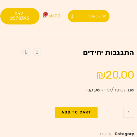
052-
₪
0.00
2578392
התגנבות יחידים
₪
20.00
שם הסופר/ת: יהושע קנז
ADD TO CART
Category:
עם עובד