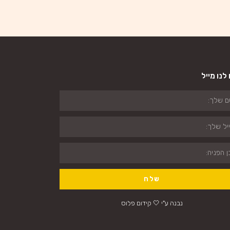
לנו מייל
שלח
נבנה ע"י 🤍 קידום פלוס