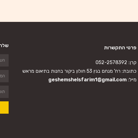
שלח 
פרטי התקשרות
קרן:
052-2578392
כתובת: רח' מנחם בגין 53 חולון ביקור בחנות בתיאום מראש
מייל:
geshemshelsfarim1@gmail.com