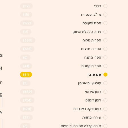
כללי
(29)
מד"ב ופנטזיה
(15)
מתח ופעולה
(179)
ניהול כלכלה ושיווק
(11)
ספרות מקור
(350)
ספרות תרגום
(662)
s
ספרי מתנה
(6)
ספרים קטנים
(41)
t.
עם עובד
(61)
הא
קולנוע ותיאטרון
(2)
רומן אירוטי
(659)
ng
רומן רומנטי
(724)
רומנטיקה באנגלית
(128)
ew
שירה ומחזות
(29)
תורה קבלה מסורת ורוחניות
(6)