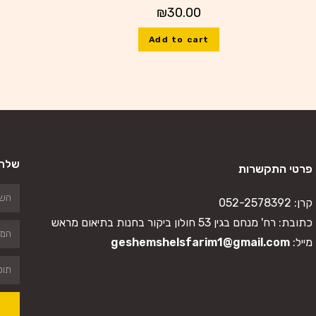
₪
30.00
Add to cart
שלח 
פרטי התקשרות
קרן:
052-2578392
כתובת: רח' מנחם בגין 53 חולון ביקור בחנות בתיאום מראש
מייל:
geshemshelsfarim1@gmail.com